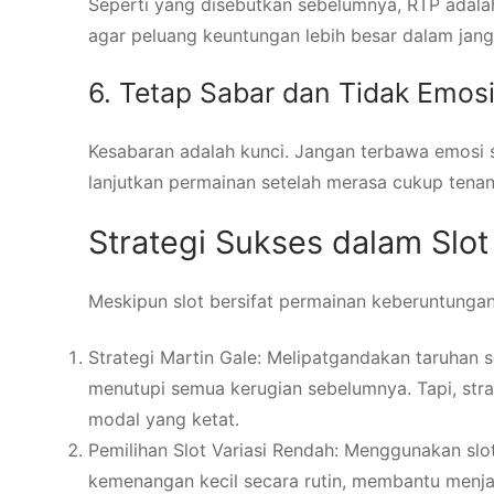
Seperti yang disebutkan sebelumnya, RTP adalah 
agar peluang keuntungan lebih besar dalam jang
6. Tetap Sabar dan Tidak Emos
Kesabaran adalah kunci. Jangan terbawa emosi s
lanjutkan permainan setelah merasa cukup tenan
Strategi Sukses dalam Slot
Meskipun slot bersifat permainan keberuntunga
Strategi Martin Gale: Melipatgandakan taruhan
menutupi semua kerugian sebelumnya. Tapi, strat
modal yang ketat.
Pemilihan Slot Variasi Rendah: Menggunakan slo
kemenangan kecil secara rutin, membantu menj