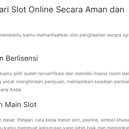
ari Slot Online Secara Aman dan
a membantu kamu memanfaatkan slot penghasilan secara op
n Berlisensi
amu pilih sudah terverifikasi dan memiliki lisensi resmi dar
ng untuk menghindari penipuan, memastikan keadilan permai
dana Anda.
n Main Slot
asar. Pelajari cara kerja mesin slot, payline, simbol khusu
ntu kamu membuat keputusan yang lebih baik dan meningka