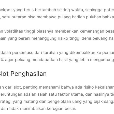
jackpot yang terus bertambah seiring waktu, sehingga pote
, satu putaran bisa membawa pulang hadiah puluhan bahk
ngan volatilitas tinggi biasanya memberikan kemenangan bes
in yang berani menanggung risiko tinggi demi peluang has
adalah persentase dari taruhan yang dikembalikan ke pemai
96% agar peluang mendapatkan hasil yang lebih menguntung
lot Penghasilan
n dari slot, penting memahami bahwa ada risiko kekalaha
eberuntungan adalah salah satu faktor utama, dan hasilnya t
 strategi yang matang dan pengelolaan uang yang bijak sang
dan tidak menimbulkan kerugian besar.