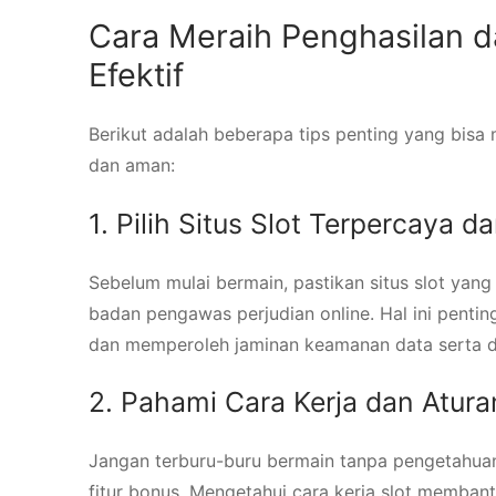
Cara Meraih Penghasilan d
Efektif
Berikut adalah beberapa tips penting yang bis
dan aman:
1. Pilih Situs Slot Terpercaya da
Sebelum mulai bermain, pastikan situs slot yang k
badan pengawas perjudian online. Hal ini penti
dan memperoleh jaminan keamanan data serta 
2. Pahami Cara Kerja dan Atura
Jangan terburu-buru bermain tanpa pengetahuan d
fitur bonus. Mengetahui cara kerja slot memba