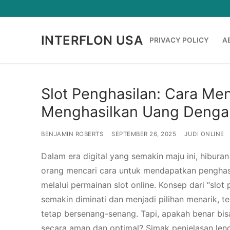
Skip
to
content
INTERFLON USA
PRIVACY POLICY
A
Slot Penghasilan: Cara Me
Menghasilkan Uang Deng
BENJAMIN ROBERTS
SEPTEMBER 26, 2025
JUDI ONLINE
Dalam era digital yang semakin maju ini, hiburan
orang mencari cara untuk mendapatkan penghasil
melalui permainan slot online. Konsep dari “slo
semakin diminati dan menjadi pilihan menarik, 
tetap bersenang-senang. Tapi, apakah benar bi
secara aman dan optimal? Simak penjelasan lengk