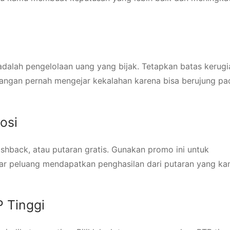
 adalah pengelolaan uang yang bijak. Tetapkan batas kerugi
angan pernah mengejar kekalahan karena bisa berujung pa
osi
shback, atau putaran gratis. Gunakan promo ini untuk
 peluang mendapatkan penghasilan dari putaran yang k
P Tinggi