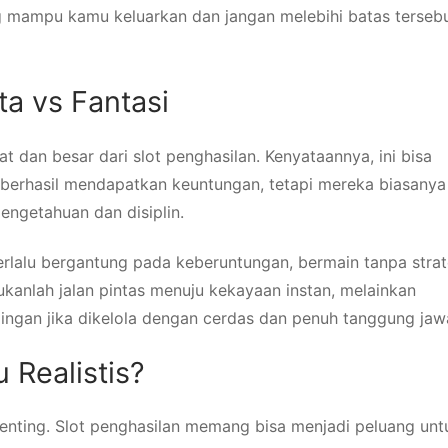
 mampu kamu keluarkan dan jangan melebihi batas tersebu
ta vs Fantasi
at dan besar dari slot penghasilan. Kenyataannya, ini bisa
berhasil mendapatkan keuntungan, tetapi mereka biasanya
ngetahuan dan disiplin.
lalu bergantung pada keberuntungan, bermain tanpa strat
bukanlah jalan pintas menuju kekayaan instan, melainkan
ngan jika dikelola dengan cerdas dan penuh tanggung jaw
 Realistis?
penting. Slot penghasilan memang bisa menjadi peluang unt