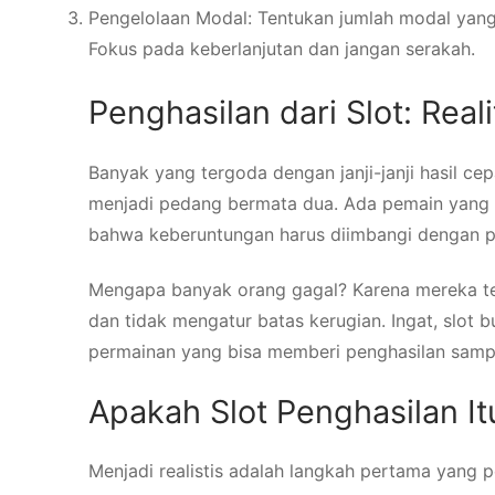
Pengelolaan Modal: Tentukan jumlah modal yang
Fokus pada keberlanjutan dan jangan serakah.
Penghasilan dari Slot: Reali
Banyak yang tergoda dengan janji-janji hasil cep
menjadi pedang bermata dua. Ada pemain yang 
bahwa keberuntungan harus diimbangi dengan pe
Mengapa banyak orang gagal? Karena mereka ter
dan tidak mengatur batas kerugian. Ingat, slot 
permainan yang bisa memberi penghasilan sampi
Apakah Slot Penghasilan Itu
Menjadi realistis adalah langkah pertama yang 