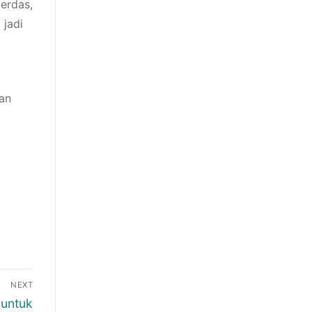
erdas,
 jadi
gan
NEXT
 untuk