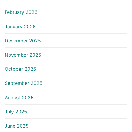
February 2026
January 2026
December 2025
November 2025
October 2025
September 2025
August 2025
July 2025
June 2025