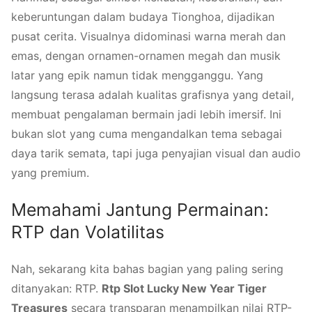
keberuntungan dalam budaya Tionghoa, dijadikan
pusat cerita. Visualnya didominasi warna merah dan
emas, dengan ornamen-ornamen megah dan musik
latar yang epik namun tidak mengganggu. Yang
langsung terasa adalah kualitas grafisnya yang detail,
membuat pengalaman bermain jadi lebih imersif. Ini
bukan slot yang cuma mengandalkan tema sebagai
daya tarik semata, tapi juga penyajian visual dan audio
yang premium.
Memahami Jantung Permainan:
RTP dan Volatilitas
Nah, sekarang kita bahas bagian yang paling sering
ditanyakan: RTP.
Rtp Slot Lucky New Year Tiger
Treasures
secara transparan menampilkan nilai RTP-