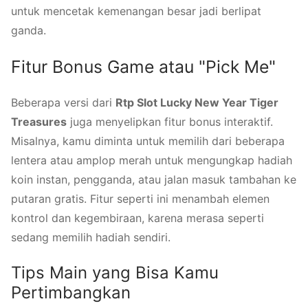
untuk mencetak kemenangan besar jadi berlipat
ganda.
Fitur Bonus Game atau "Pick Me"
Beberapa versi dari
Rtp Slot Lucky New Year Tiger
Treasures
juga menyelipkan fitur bonus interaktif.
Misalnya, kamu diminta untuk memilih dari beberapa
lentera atau amplop merah untuk mengungkap hadiah
koin instan, pengganda, atau jalan masuk tambahan ke
putaran gratis. Fitur seperti ini menambah elemen
kontrol dan kegembiraan, karena merasa seperti
sedang memilih hadiah sendiri.
Tips Main yang Bisa Kamu
Pertimbangkan