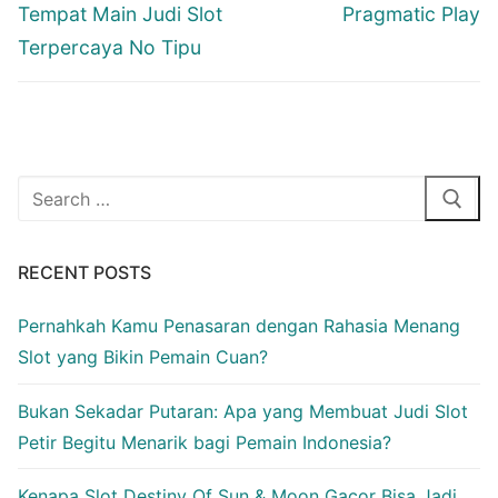
Tempat Main Judi Slot
Pragmatic Play
Terpercaya No Tipu
Search
for:
RECENT POSTS
Pernahkah Kamu Penasaran dengan Rahasia Menang
Slot yang Bikin Pemain Cuan?
Bukan Sekadar Putaran: Apa yang Membuat Judi Slot
Petir Begitu Menarik bagi Pemain Indonesia?
Kenapa Slot Destiny Of Sun & Moon Gacor Bisa Jadi