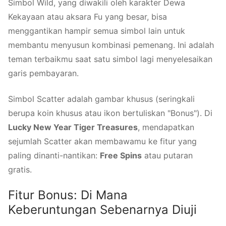
Simbol Wild, yang diwakili oleh karakter Dewa
Kekayaan atau aksara Fu yang besar, bisa
menggantikan hampir semua simbol lain untuk
membantu menyusun kombinasi pemenang. Ini adalah
teman terbaikmu saat satu simbol lagi menyelesaikan
garis pembayaran.
Simbol Scatter adalah gambar khusus (seringkali
berupa koin khusus atau ikon bertuliskan "Bonus"). Di
Lucky New Year Tiger Treasures
, mendapatkan
sejumlah Scatter akan membawamu ke fitur yang
paling dinanti-nantikan:
Free Spins
atau putaran
gratis.
Fitur Bonus: Di Mana
Keberuntungan Sebenarnya Diuji