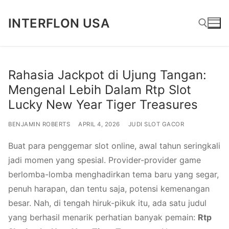
Skip
INTERFLON USA
to
content
Search for:
Rahasia Jackpot di Ujung Tangan:
Mengenal Lebih Dalam Rtp Slot
Lucky New Year Tiger Treasures
BENJAMIN ROBERTS
APRIL 4, 2026
JUDI SLOT GACOR
Buat para penggemar slot online, awal tahun seringkali
jadi momen yang spesial. Provider-provider game
berlomba-lomba menghadirkan tema baru yang segar,
penuh harapan, dan tentu saja, potensi kemenangan
besar. Nah, di tengah hiruk-pikuk itu, ada satu judul
yang berhasil menarik perhatian banyak pemain:
Rtp