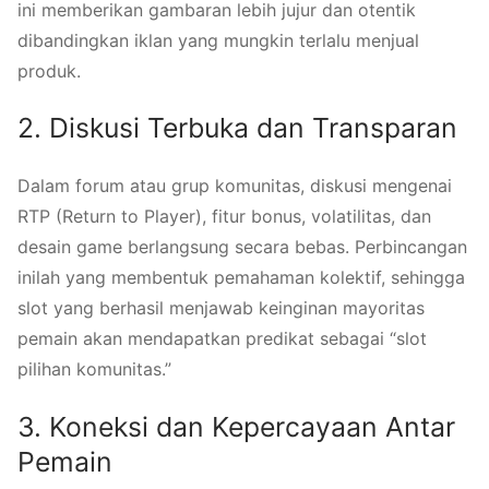
ini memberikan gambaran lebih jujur dan otentik
dibandingkan iklan yang mungkin terlalu menjual
produk.
2. Diskusi Terbuka dan Transparan
Dalam forum atau grup komunitas, diskusi mengenai
RTP (Return to Player), fitur bonus, volatilitas, dan
desain game berlangsung secara bebas. Perbincangan
inilah yang membentuk pemahaman kolektif, sehingga
slot yang berhasil menjawab keinginan mayoritas
pemain akan mendapatkan predikat sebagai “slot
pilihan komunitas.”
3. Koneksi dan Kepercayaan Antar
Pemain