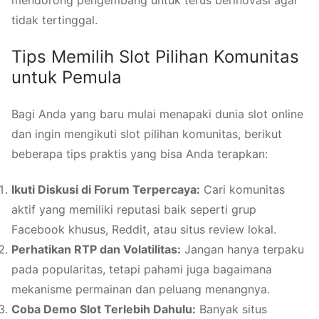
mendorong pengembang untuk terus berinovasi agar
tidak tertinggal.
Tips Memilih Slot Pilihan Komunitas
untuk Pemula
Bagi Anda yang baru mulai menapaki dunia slot online
dan ingin mengikuti slot pilihan komunitas, berikut
beberapa tips praktis yang bisa Anda terapkan:
Ikuti Diskusi di Forum Terpercaya:
Cari komunitas
aktif yang memiliki reputasi baik seperti grup
Facebook khusus, Reddit, atau situs review lokal.
Perhatikan RTP dan Volatilitas:
Jangan hanya terpaku
pada popularitas, tetapi pahami juga bagaimana
mekanisme permainan dan peluang menangnya.
Coba Demo Slot Terlebih Dahulu:
Banyak situs