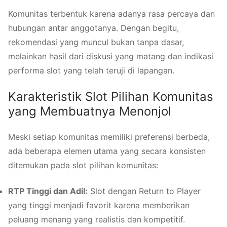
Komunitas terbentuk karena adanya rasa percaya dan
hubungan antar anggotanya. Dengan begitu,
rekomendasi yang muncul bukan tanpa dasar,
melainkan hasil dari diskusi yang matang dan indikasi
performa slot yang telah teruji di lapangan.
Karakteristik Slot Pilihan Komunitas
yang Membuatnya Menonjol
Meski setiap komunitas memiliki preferensi berbeda,
ada beberapa elemen utama yang secara konsisten
ditemukan pada slot pilihan komunitas:
RTP Tinggi dan Adil:
Slot dengan Return to Player
yang tinggi menjadi favorit karena memberikan
peluang menang yang realistis dan kompetitif.