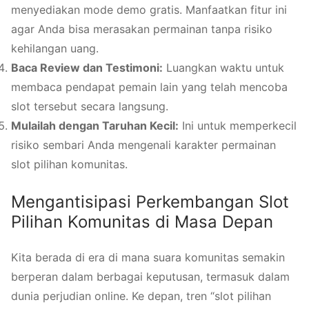
menyediakan mode demo gratis. Manfaatkan fitur ini
agar Anda bisa merasakan permainan tanpa risiko
kehilangan uang.
Baca Review dan Testimoni:
Luangkan waktu untuk
membaca pendapat pemain lain yang telah mencoba
slot tersebut secara langsung.
Mulailah dengan Taruhan Kecil:
Ini untuk memperkecil
risiko sembari Anda mengenali karakter permainan
slot pilihan komunitas.
Mengantisipasi Perkembangan Slot
Pilihan Komunitas di Masa Depan
Kita berada di era di mana suara komunitas semakin
berperan dalam berbagai keputusan, termasuk dalam
dunia perjudian online. Ke depan, tren “slot pilihan