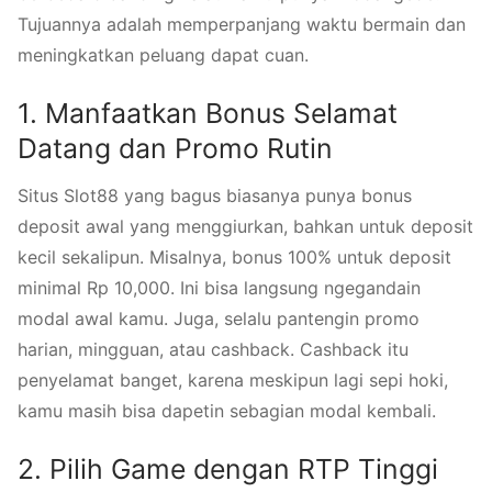
Tujuannya adalah memperpanjang waktu bermain dan
meningkatkan peluang dapat cuan.
1. Manfaatkan Bonus Selamat
Datang dan Promo Rutin
Situs Slot88 yang bagus biasanya punya bonus
deposit awal yang menggiurkan, bahkan untuk deposit
kecil sekalipun. Misalnya, bonus 100% untuk deposit
minimal Rp 10,000. Ini bisa langsung ngegandain
modal awal kamu. Juga, selalu pantengin promo
harian, mingguan, atau cashback. Cashback itu
penyelamat banget, karena meskipun lagi sepi hoki,
kamu masih bisa dapetin sebagian modal kembali.
2. Pilih Game dengan RTP Tinggi