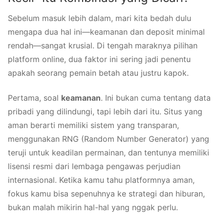
Sebelum masuk lebih dalam, mari kita bedah dulu
mengapa dua hal ini—keamanan dan deposit minimal
rendah—sangat krusial. Di tengah maraknya pilihan
platform online, dua faktor ini sering jadi penentu
apakah seorang pemain betah atau justru kapok.
Pertama, soal
keamanan
. Ini bukan cuma tentang data
pribadi yang dilindungi, tapi lebih dari itu. Situs yang
aman berarti memiliki sistem yang transparan,
menggunakan RNG (Random Number Generator) yang
teruji untuk keadilan permainan, dan tentunya memiliki
lisensi resmi dari lembaga pengawas perjudian
internasional. Ketika kamu tahu platformnya aman,
fokus kamu bisa sepenuhnya ke strategi dan hiburan,
bukan malah mikirin hal-hal yang nggak perlu.