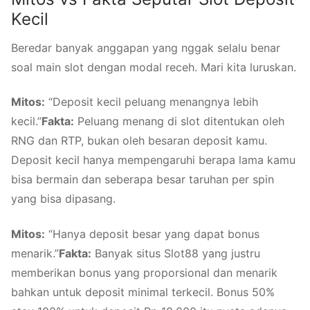
Kecil
Beredar banyak anggapan yang nggak selalu benar
soal main slot dengan modal receh. Mari kita luruskan.
Mitos:
“Deposit kecil peluang menangnya lebih
kecil.”
Fakta:
Peluang menang di slot ditentukan oleh
RNG dan RTP, bukan oleh besaran deposit kamu.
Deposit kecil hanya mempengaruhi berapa lama kamu
bisa bermain dan seberapa besar taruhan per spin
yang bisa dipasang.
Mitos:
“Hanya deposit besar yang dapat bonus
menarik.”
Fakta:
Banyak situs Slot88 yang justru
memberikan bonus yang proporsional dan menarik
bahkan untuk deposit minimal terkecil. Bonus 50%