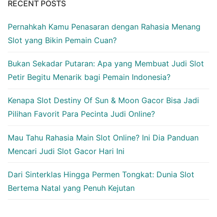
RECENT POSTS
Pernahkah Kamu Penasaran dengan Rahasia Menang
Slot yang Bikin Pemain Cuan?
Bukan Sekadar Putaran: Apa yang Membuat Judi Slot
Petir Begitu Menarik bagi Pemain Indonesia?
Kenapa Slot Destiny Of Sun & Moon Gacor Bisa Jadi
Pilihan Favorit Para Pecinta Judi Online?
Mau Tahu Rahasia Main Slot Online? Ini Dia Panduan
Mencari Judi Slot Gacor Hari Ini
Dari Sinterklas Hingga Permen Tongkat: Dunia Slot
Bertema Natal yang Penuh Kejutan