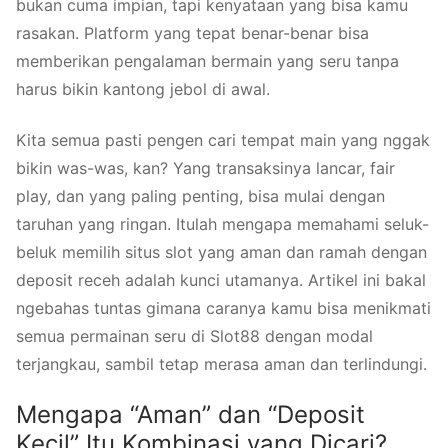
bukan cuma impian, tapi kenyataan yang bisa kamu
rasakan. Platform yang tepat benar-benar bisa
memberikan pengalaman bermain yang seru tanpa
harus bikin kantong jebol di awal.
Kita semua pasti pengen cari tempat main yang nggak
bikin was-was, kan? Yang transaksinya lancar, fair
play, dan yang paling penting, bisa mulai dengan
taruhan yang ringan. Itulah mengapa memahami seluk-
beluk memilih situs slot yang aman dan ramah dengan
deposit receh adalah kunci utamanya. Artikel ini bakal
ngebahas tuntas gimana caranya kamu bisa menikmati
semua permainan seru di Slot88 dengan modal
terjangkau, sambil tetap merasa aman dan terlindungi.
Mengapa “Aman” dan “Deposit
Kecil” Itu Kombinasi yang Dicari?