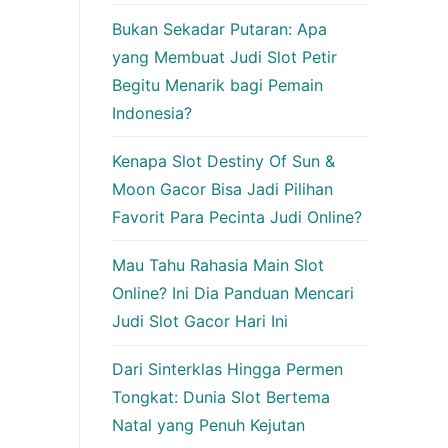
Bukan Sekadar Putaran: Apa
yang Membuat Judi Slot Petir
Begitu Menarik bagi Pemain
Indonesia?
Kenapa Slot Destiny Of Sun &
Moon Gacor Bisa Jadi Pilihan
Favorit Para Pecinta Judi Online?
Mau Tahu Rahasia Main Slot
Online? Ini Dia Panduan Mencari
Judi Slot Gacor Hari Ini
Dari Sinterklas Hingga Permen
Tongkat: Dunia Slot Bertema
Natal yang Penuh Kejutan