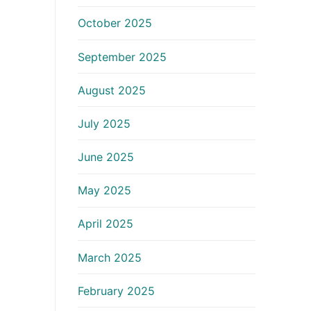
October 2025
September 2025
August 2025
July 2025
June 2025
May 2025
April 2025
March 2025
February 2025