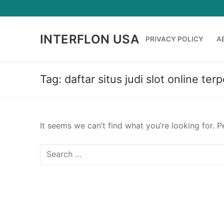
Skip
to
content
INTERFLON USA
PRIVACY POLICY
A
Tag:
daftar situs judi slot online ter
It seems we can’t find what you’re looking for. 
Search
for: