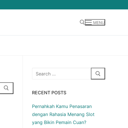
MENU
Search for:
Search
for:
RECENT POSTS
Pernahkah Kamu Penasaran
dengan Rahasia Menang Slot
yang Bikin Pemain Cuan?