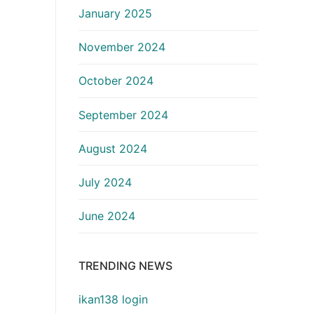
January 2025
November 2024
October 2024
September 2024
August 2024
July 2024
June 2024
TRENDING NEWS
ikan138 login